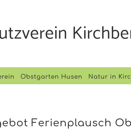
utzverein Kirchbe
erein
Obstgarten Husen
Natur in Kir
gebot Ferienplausch O