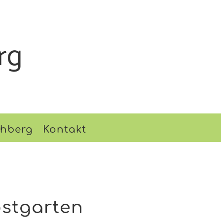
rg
chberg
Kontakt
bstgarten